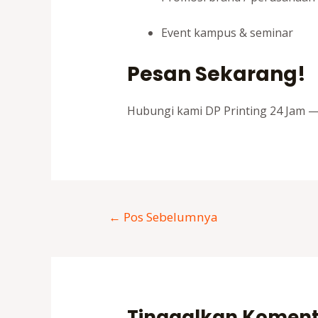
Event kampus & seminar
Pesan Sekarang!
Hubungi kami DP Printing 24 Jam 
Navigasi
←
Pos Sebelumnya
pos
Tinggalkan Komen