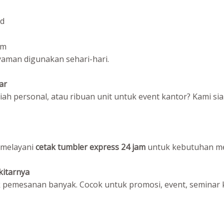
ld
um
aman digunakan sehari-hari.
ar
h personal, atau ribuan unit untuk event kantor? Kami si
 melayani
cetak tumbler express 24 jam
untuk kebutuhan m
kitarnya
 pemesanan banyak. Cocok untuk promosi, event, seminar ki