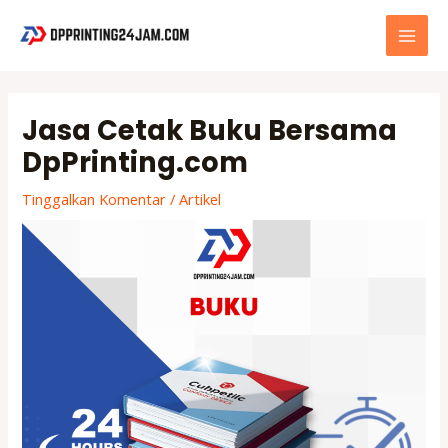
Lewati
ke
MAI
konten
MEN
Jasa Cetak Buku Bersama
DpPrinting.com
Tinggalkan Komentar
/
Artikel