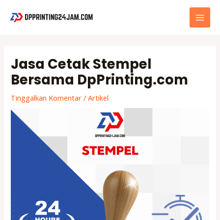
Lewati
ke
MAI
konten
MEN
Jasa Cetak Stempel
Bersama DpPrinting.com
Tinggalkan Komentar
/
Artikel